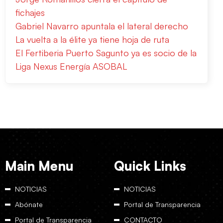
fichajes
Gabriel Navarro apuntala el lateral derecho
La vuelta a la élite ya tiene hoja de ruta
El Fertiberia Puerto Sagunto ya es socio de la
Liga Nexus Energía ASOBAL
Main Menu
Quick Links
NOTICIAS
NOTICIAS
Abónate
Portal de Transparencia
Portal de Transparencia
CONTACTO