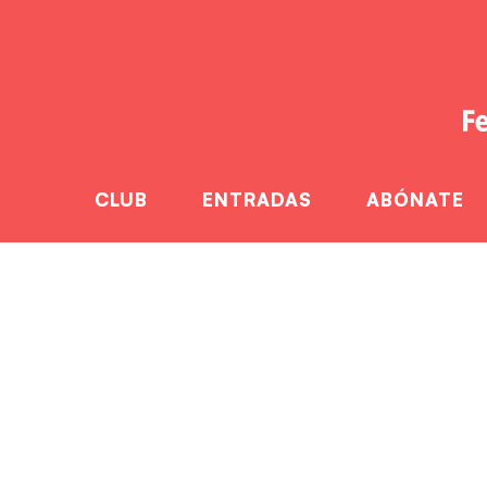
CLUB
ENTRADAS
ABÓNATE
Plácida victoria 
como locales
Home