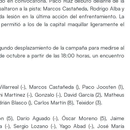
rado en convocatoria. Paco Ruiz debutó delante de la
, saltaron a la pista: Marcos Castañeda, Rodrigo Alba y
a lesión en la última acción del enfrentamiento. La
 permitió a los de la capital maquillar ligeramente el
segundo desplazamiento de la campaña para medirse al
e octubre a partir de las 18:00 horas, un encuentro
Villarreal (-), Marcos Castañeda (), Paco Joosten (1),
ni Martínez (-), Gonzalo (-), David García (2), Matheus
drián Blasco (), Carlos Martín (8), Teixidor (3).
n (5), Darío Aguado (-), Óscar Moreno (5), Jaime
a (-), Sergio Lozano (-), Yago Abad (-), José María