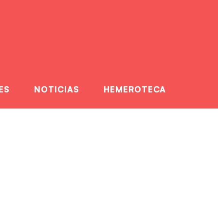
ES
NOTICIAS
HEMEROTECA
onos fuertes
omo locales