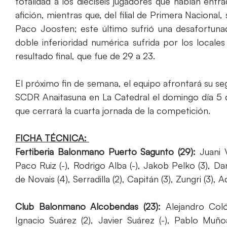
totalidad a los dieciséis jugadores que habían ent
afición, mientras que, del filial de Primera Nacional
Paco Joosten; este último sufrió una desafortunad
doble inferioridad numérica sufrida por los locales
resultado final, que fue de 29 a 23.
El próximo fin de semana, el equipo afrontará su 
SCDR Anaitasuna en La Catedral el domingo día 5 d
que cerrará la cuarta jornada de la competición.
FICHA TÉCNICA:
Fertiberia Balonmano Puerto Sagunto (29):
Juani 
Paco Ruiz (-), Rodrigo Alba (-), Jakob Pelko (3), Da
de Novais (4), Serradilla (2), Capitán (3), Zungri (3), A
Club Balonmano Alcobendas (23):
Alejandro Coló
Ignacio Suárez (2), Javier Suárez (-), Pablo Muño