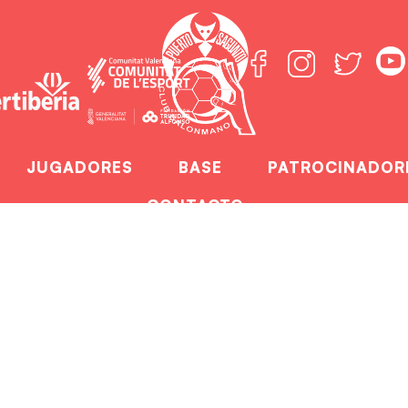
JUGADORES
BASE
PATROCINADOR
CONTACTO
para seguir haciénd
Plácida victoria para seguir haciéndonos fuertes c