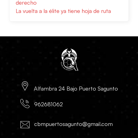
derecho
La vuelta a la élite ya tiene hoja de ruta
Alfambra 24 Bajo Puerto Sagunto
962681062
cbmpuertosagunto@gmail.com