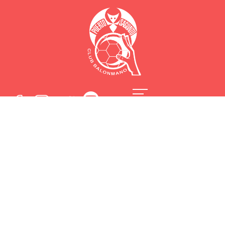
Alser BM Puerto
Sagunto afronta el
derbi como su
primera final por la
permanencia