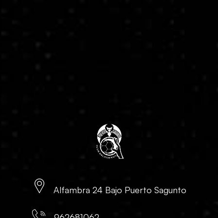
El Fertiberia Puerto Sagunto aprueba el mayor
presupuesto de su historia
Jorge Romanillos cierra el capítulo de fichajes
Gabriel Navarro apuntala el lateral derecho
La vuelta a la élite ya tiene hoja de ruta
El Fertiberia Puerto Sagunto ya es socio de la Liga
Nexus Energía ASOBAL
Alfambra 24 Bajo Puerto Sagunto
962681062