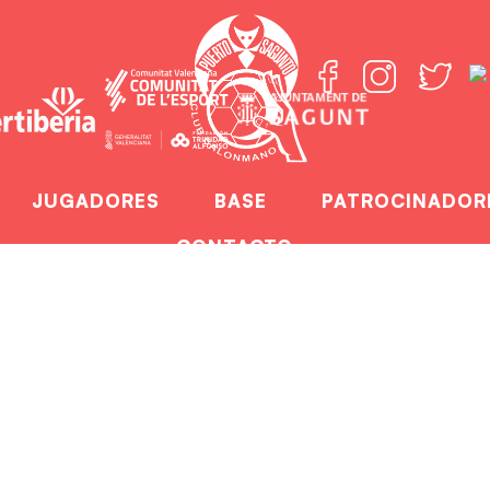
JUGADORES
BASE
PATROCINADOR
CONTACTO
 a ASOBAL en El P
Home
Aroma a ASOBAL en El Plantío