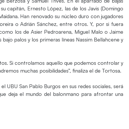
ge Berzosa y Samuel Trives. En el apartado de bajas
 su capitán, Ernesto López, las de los Javis (Domingo
 Maidana. Han renovado su núcleo duro con jugadores
eira o Adrián Sánchez, entre otros. Y, por si fuera
como los de Asier Pedroarena, Miguel Malo o Jaime
bajo palos y los primeras líneas Nassim Bellahcene y
ntos. Si controlamos aquello que podemos controlar y
ndremos muchas posibilidades”, finaliza el de Tortosa.
e el UBU San Pablo Burgos en sus redes sociales, será
, que deja el mundo del balonmano para afrontar una