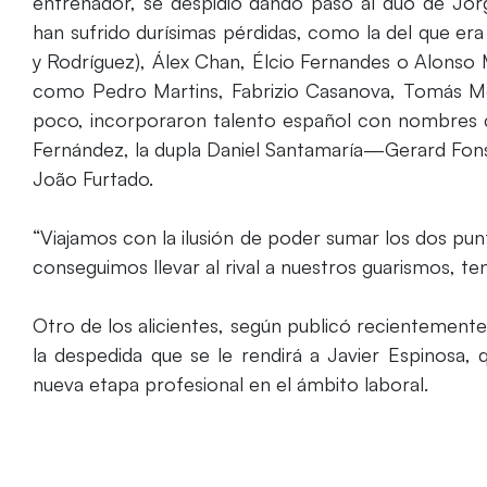
entrenador, se despidió dando paso al dúo de Jor
han sufrido durísimas pérdidas, como la del que era
y Rodríguez), Álex Chan, Élcio Fernandes o Alonso
como Pedro Martins, Fabrizio Casanova, Tomás Mor
poco, incorporaron talento español con nombres 
Fernández, la dupla Daniel Santamaría—Gerard Fons 
João Furtado.
“Viajamos con la ilusión de poder sumar los dos pu
conseguimos llevar al rival a nuestros guarismos, te
Otro de los alicientes, según publicó recientement
la despedida que se le rendirá a Javier Espinosa
nueva etapa profesional en el ámbito laboral.