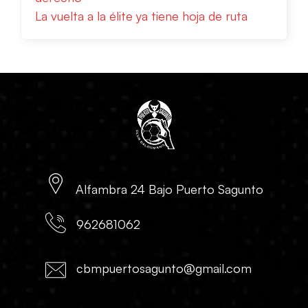
La vuelta a la élite ya tiene hoja de ruta
Alfambra 24 Bajo Puerto Sagunto
962681062
cbmpuertosagunto@gmail.com