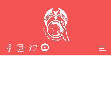
Concretado el
Organigrama
Técnico de la
Escuela Federada
Home
Concretado el Organigrama Técnico de la