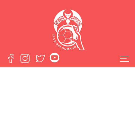
Diseñado el
organigrama de la
Escuela del
Fertiberia Puerto
Sagunto 2019-
2020