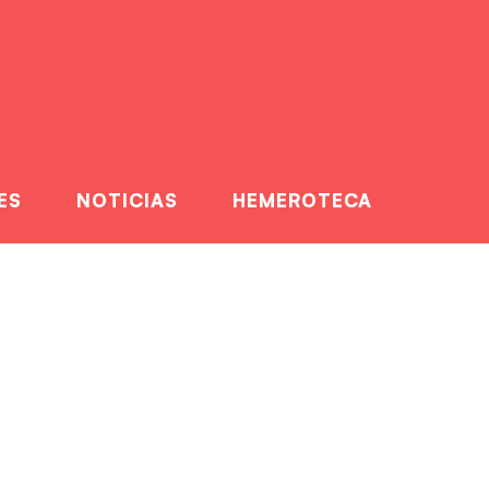
ES
NOTICIAS
HEMEROTECA
n el Simposio de
atologia Deportiva