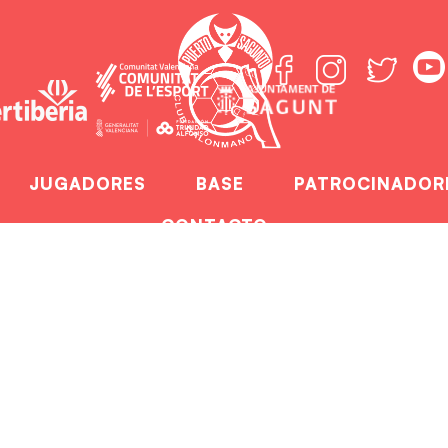
JUGADORES
BASE
PATROCINADOR
CONTACTO
o Sagunto estuvo e
portiva
BM Puerto Sagunto estuvo en el Simposio de Traum