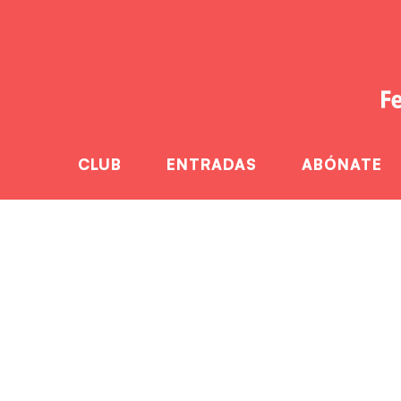
CLUB
ENTRADAS
ABÓNATE
El Alser BM Puert
Traumatologia De
Home
El Alser 