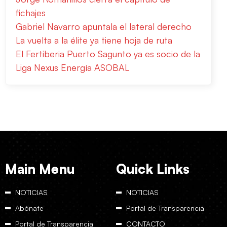
fichajes
Gabriel Navarro apuntala el lateral derecho
La vuelta a la élite ya tiene hoja de ruta
El Fertiberia Puerto Sagunto ya es socio de la
Liga Nexus Energía ASOBAL
Main Menu
Quick Links
NOTICIAS
NOTICIAS
Abónate
Portal de Transparencia
Portal de Transparencia
CONTACTO