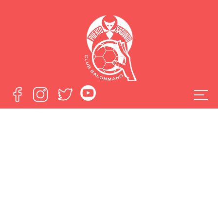
El Alser Puerto
Sagunto,
protagonista de un
reportaje de TVE
Valencia