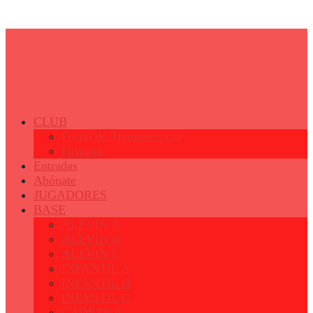
© 2023 - Fertiberia Balonmano Puerto Sagunto
CLUB
Portal de Transparencia
Historia
Entradas
Abónate
JUGADORES
BASE
ALEVIN A
ALEVIN B
ALEVIN C
INFANTIL A
INFANTIL B
INFANTIL C
CADETE A