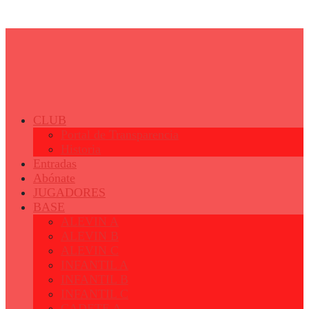
© 2023 - Fertiberia Balonmano Puerto Sagunto
CLUB
Portal de Transparencia
Historia
Entradas
Abónate
JUGADORES
BASE
ALEVIN A
ALEVIN B
ALEVIN C
INFANTIL A
INFANTIL B
INFANTIL C
CADETE A