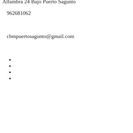
Alfambra 24 Bajo Puerto Sagunto
962681062
cbmpuertosagunto@gmail.com