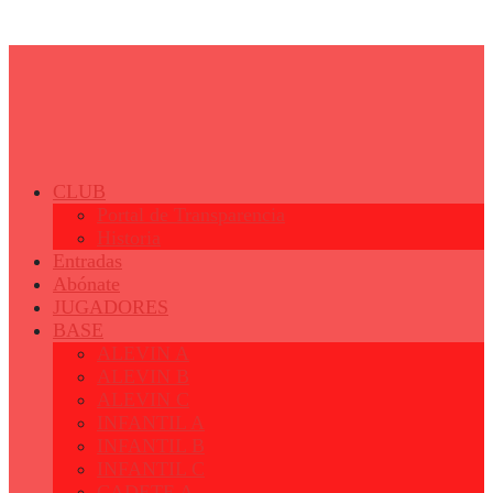
© 2023 - Fertiberia Balonmano Puerto Sagunto
CLUB
Portal de Transparencia
Historia
Entradas
Abónate
JUGADORES
BASE
ALEVIN A
ALEVIN B
ALEVIN C
INFANTIL A
INFANTIL B
INFANTIL C
CADETE A