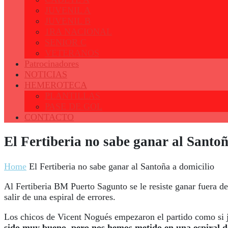
JUVENIL A
JUVENIL B
1RA NACIONAL
SENIOR C
VETERANOS
Patrocinadores
NOTICIAS
HEMEROTECA
PLANTILLAS
PASE DE GOL
CONTACTO
El Fertiberia no sabe ganar al Santoñ
Home
El Fertiberia no sabe ganar al Santoña a domicilio
Al Fertiberia BM Puerto Sagunto se le resiste ganar fuera 
salir de una espiral de errores.
Los chicos de Vicent Nogués empezaron el partido como si ju
sido muy bueno, pero nos hemos metido en una espiral de 