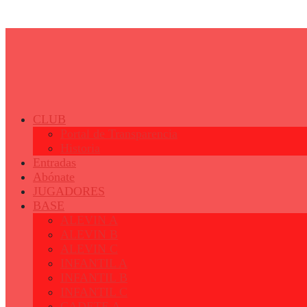
© 2023 - Fertiberia Balonmano Puerto Sagunto
CLUB
Portal de Transparencia
Historia
Entradas
Abónate
JUGADORES
BASE
ALEVIN A
ALEVIN B
ALEVIN C
INFANTIL A
INFANTIL B
INFANTIL C
CADETE A