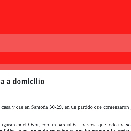
a a domicilio
de casa y cae en Santoña 30-29, en un partido que comenzaron 
garan en el Ovni, con un parcial 6-1 parecía que todo iba so
fallos, y en lugar de reaccionar, nos ha entrado la ansie