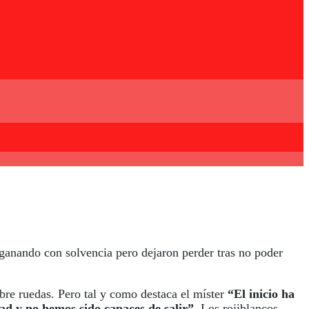
ganando con solvencia pero dejaron perder tras no poder
bre ruedas. Pero tal y como destaca el míster
“El inicio ha
dad y no hemos sido capaces de salir”.
Los rojiblancos