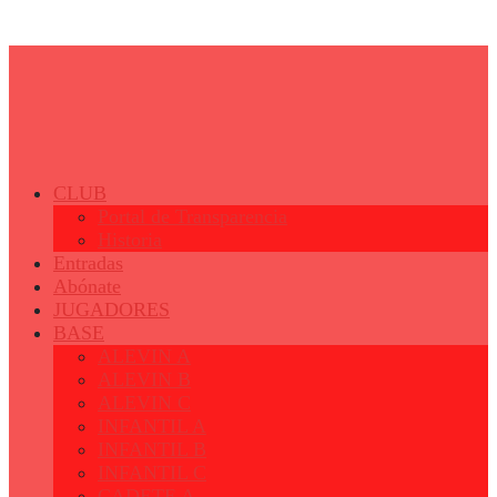
© 2023 - Fertiberia Balonmano Puerto Sagunto
CLUB
Portal de Transparencia
Historia
Entradas
Abónate
JUGADORES
BASE
ALEVIN A
ALEVIN B
ALEVIN C
INFANTIL A
INFANTIL B
INFANTIL C
CADETE A