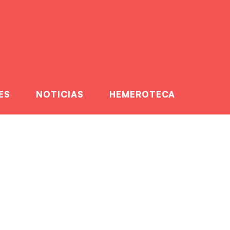
ES
NOTICIAS
HEMEROTECA
coge carrera
a