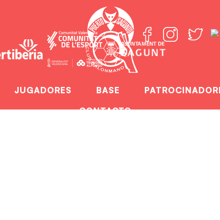
JUGADORES
BASE
PATROCINADOR
CONTACTO
ia Puerto Sagunto 
Home
El Fertiberia Puerto Sagunto coge carrer