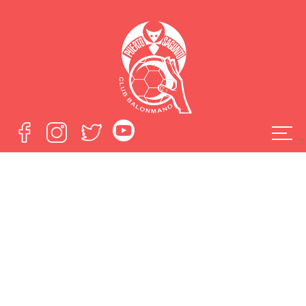
El Fertiberia Puerto
Sagunto logra la
cuarta victoria
consecutiva en
Sarrià