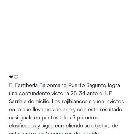
Home
El Fertiberia Puerto Sagunto logra la cuarta
victoria consecutiva en Sarrià
❤🤍
El Fertiberia Balonmano Puerto Sagunto logra
una contundente victoria 28-34 ante el UE
Sarrià a domicilio. Los rojiblancos siguen invictos
en lo que llevamos de año y con este resultado
casi iguala en puntos a los 3 primeros
clasificados y sigue cumpliendo su objetivo de
estar entre los 5 primeros de la tabla.