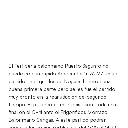
Home
El Fertiberia Puerto Sagunto no puede rascar
nada ante un rápido Ademar León
El Fertiberia balonmano Puerto Sagunto no
puede con un rápido Ademar León 32-27 en un
partido en el que los de Nogués hicieron una
buena primera parte pero se les fue el partido
muy pronto en la reanudación del segundo
tiempo. El próximo compromiso será toda una
final en el Ovni ante el Frigoríficos Morrazo
Balonmano Cangas. A este partido podrán
acceder los socios rojiblancos del M25 al M133