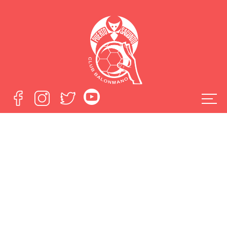
El Fertiberia Puerto
Sagunto no puede
rascar nada ante
un rápido Ademar
León