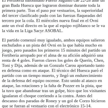
El Fertiberia balonmano Puerto Sagunto cae 22-28 ante un
gran Bada Huesca que lograron dominar durante toda la
primera parte. Tras el paso por vestuarios, la superioridad
del tercer clasificado pudo con las fuerzas flaqueadas del
tercero por la cola. El miércoles nueva final en el Ovni
ante un rival directo en la que al equipo rojiblanco se le va
la vida en la Liga Sacyr ASOBAL.
El partido comenzó muy igualado, ambos equipos salieron
enchufados a un pista del Ovni en la que había mucho en
juego, pero pasados los primeros 15 minutos del partido un
Fertiberia arropado por el alma de su afición adquirió una
renta de 4 goles. Fueron claves los goles de Querin, Chen,
Toni y Dija, además de un Gonzalo Carou aportando tanto
en defensa como en ataque. El técnico del Huesca paró el
partido con un tiempo muerto, y llegó un endurecimiento
de la defensa del equipo oscense. Esto unido al atasco en
ataque, las rotaciones y la falta de Pozzer en la pista, que
la tuvo que abandonar tras un golpe, hico que los visitantes
igualaran el choque corriendo a la contra. Antes del
descanso dos paradas de Roney y un gol de Corzo hicieron
que se fueran al vestuario con el electrónico 15-14.