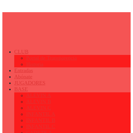
© 2023 - Fertiberia Balonmano Puerto Sagunto
CLUB
Portal de Transparencia
Historia
Entradas
Abónate
JUGADORES
BASE
ALEVIN A
ALEVIN B
ALEVIN C
INFANTIL A
INFANTIL B
INFANTIL C
CADETE A