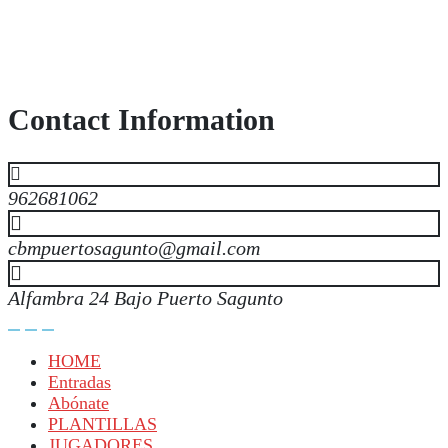
Contact Information
962681062
cbmpuertosagunto@gmail.com
Alfambra 24 Bajo Puerto Sagunto
HOME
Entradas
Abónate
PLANTILLAS
JUGADORES