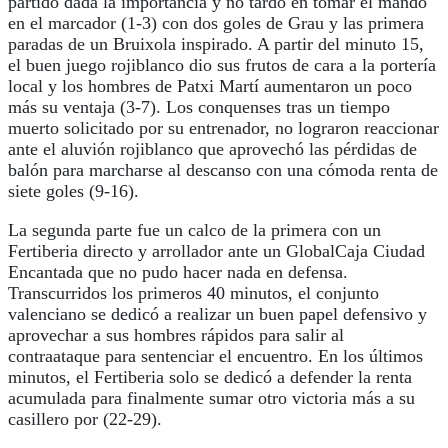
partido dada la importancia y no tardó en tomar el mando
en el marcador (1-3) con dos goles de Grau y las primera
paradas de un Bruixola inspirado. A partir del minuto 15,
el buen juego rojiblanco dio sus frutos de cara a la portería
local y los hombres de Patxi Martí aumentaron un poco
más su ventaja (3-7). Los conquenses tras un tiempo
muerto solicitado por su entrenador, no lograron reaccionar
ante el aluvión rojiblanco que aprovechó las pérdidas de
balón para marcharse al descanso con una cómoda renta de
siete goles (9-16).
La segunda parte fue un calco de la primera con un
Fertiberia directo y arrollador ante un GlobalCaja Ciudad
Encantada que no pudo hacer nada en defensa.
Transcurridos los primeros 40 minutos, el conjunto
valenciano se dedicó a realizar un buen papel defensivo y
aprovechar a sus hombres rápidos para salir al
contraataque para sentenciar el encuentro. En los últimos
minutos, el Fertiberia solo se dedicó a defender la renta
acumulada para finalmente sumar otro victoria más a su
casillero por (22-29).