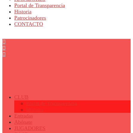
Portal de Transparencia
Historia
Patrocinadores
CONTACTO
© 2023 - Fertiberia Balonmano Puerto Sagunto
CLUB
Portal de Transparencia
Historia
Entradas
Abónate
JUGADORES