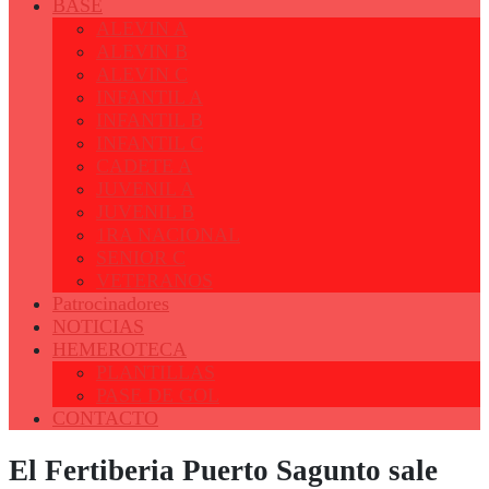
BASE
ALEVIN A
ALEVIN B
ALEVIN C
INFANTIL A
INFANTIL B
INFANTIL C
CADETE A
JUVENIL A
JUVENIL B
1RA NACIONAL
SENIOR C
VETERANOS
Patrocinadores
NOTICIAS
HEMEROTECA
PLANTILLAS
PASE DE GOL
CONTACTO
El Fertiberia Puerto Sagunto sale