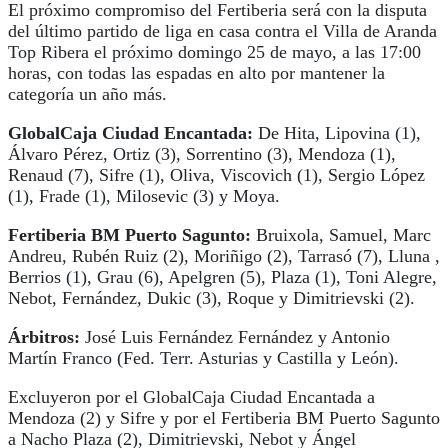
El próximo compromiso del Fertiberia será con la disputa
del último partido de liga en casa contra el Villa de Aranda
Top Ribera el próximo domingo 25 de mayo, a las 17:00
horas, con todas las espadas en alto por mantener la
categoría un año más.
GlobalCaja Ciudad Encantada:
De Hita, Lipovina (1),
Álvaro Pérez, Ortiz (3), Sorrentino (3), Mendoza (1),
Renaud (7), Sifre (1), Oliva, Viscovich (1), Sergio López
(1), Frade (1), Milosevic (3) y Moya.
Fertiberia BM Puerto Sagunto:
Bruixola, Samuel, Marc
Andreu, Rubén Ruiz (2), Moriñigo (2), Tarrasó (7), Lluna ,
Berrios (1), Grau (6), Apelgren (5), Plaza (1), Toni Alegre,
Nebot, Fernández, Dukic (3), Roque y Dimitrievski (2).
Árbitros:
José Luis Fernández Fernández y Antonio
Martín Franco (Fed. Terr. Asturias y Castilla y León).
Excluyeron por el GlobalCaja Ciudad Encantada a
Mendoza (2) y Sifre y por el Fertiberia BM Puerto Sagunto
a Nacho Plaza (2), Dimitrievski, Nebot y Ángel