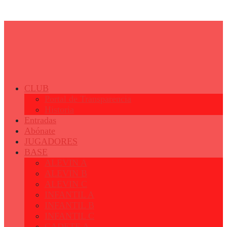
© 2023 - Fertiberia Balonmano Puerto Sagunto
CLUB
Portal de Transparencia
Historia
Entradas
Abónate
JUGADORES
BASE
ALEVIN A
ALEVIN B
ALEVIN C
INFANTIL A
INFANTIL B
INFANTIL C
CADETE A