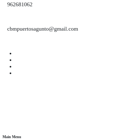
962681062
cbmpuertosagunto@gmail.com
Main Menu