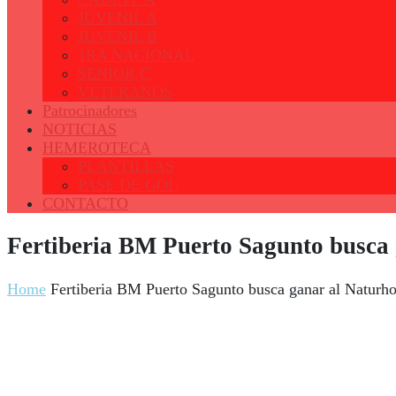
JUVENIL A
JUVENIL B
1RA NACIONAL
SENIOR C
VETERANOS
Patrocinadores
NOTICIAS
HEMEROTECA
PLANTILLAS
PASE DE GOL
CONTACTO
Fertiberia BM Puerto Sagunto busca 
Home
Fertiberia BM Puerto Sagunto busca ganar al Naturh