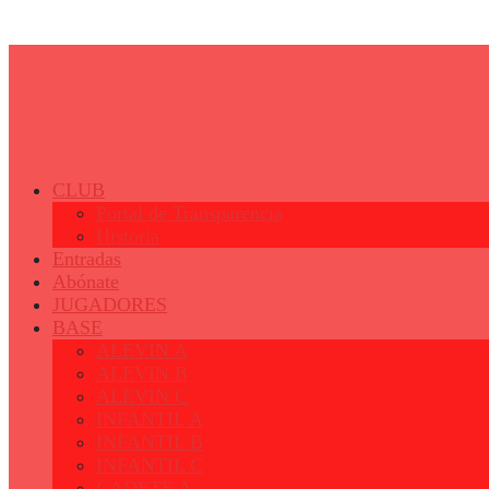
© 2023 - Fertiberia Balonmano Puerto Sagunto
CLUB
Portal de Transparencia
Historia
Entradas
Abónate
JUGADORES
BASE
ALEVIN A
ALEVIN B
ALEVIN C
INFANTIL A
INFANTIL B
INFANTIL C
CADETE A