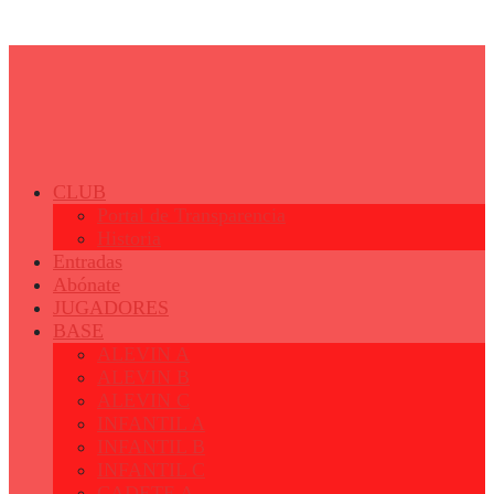
© 2023 - Fertiberia Balonmano Puerto Sagunto
CLUB
Portal de Transparencia
Historia
Entradas
Abónate
JUGADORES
BASE
ALEVIN A
ALEVIN B
ALEVIN C
INFANTIL A
INFANTIL B
INFANTIL C
CADETE A