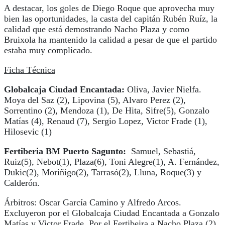
A destacar, los goles de Diego Roque que aprovecha muy
bien las oportunidades, la casta del capitán Rubén Ruíz, la
calidad que está demostrando Nacho Plaza y como
Bruixola ha mantenido la calidad a pesar de que el partido
estaba muy complicado.
Ficha Técnica
Globalcaja Ciudad Encantada:
Oliva, Javier Nielfa.
Moya del Saz (2), Lipovina (5), Alvaro Perez (2),
Sorrentino (2), Mendoza (1), De Hita, Sifre(5), Gonzalo
Matías (4), Renaud (7), Sergio Lopez, Victor Frade (1),
Hilosevic (1)
Fertiberia BM Puerto Sagunto:
Samuel, Sebastiá,
Ruiz(5), Nebot(1), Plaza(6), Toni Alegre(1), A. Fernández,
Dukic(2), Moriñigo(2), Tarrasó(2), Lluna, Roque(3) y
Calderón.
Árbitros: Oscar García Camino y Alfredo Arcos.
Excluyeron por el Globalcaja Ciudad Encantada a Gonzalo
Matías y Victor Frade. Por el Fertibeira a Nacho Plaza (2)