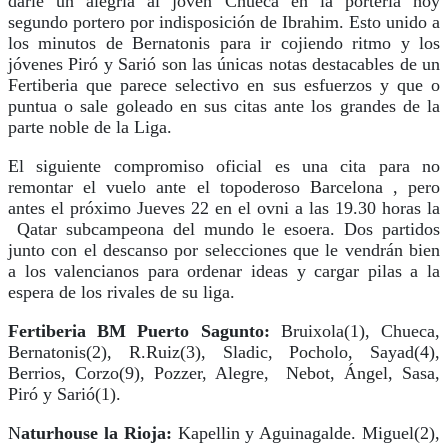
darle un alegría al joven Chueca en la portería hoy
segundo portero por indisposición de Ibrahim. Esto unido a
los minutos de Bernatonis para ir cojiendo ritmo y los
jóvenes Piró y Sarió son las únicas notas destacables de un
Fertiberia que parece selectivo en sus esfuerzos y que o
puntua o sale goleado en sus citas ante los grandes de la
parte noble de la Liga.
El siguiente compromiso oficial es una cita para no
remontar el vuelo ante el topoderoso Barcelona , pero
antes el próximo Jueves 22 en el ovni a las 19.30 horas la
Qatar subcampeona del mundo le esoera. Dos partidos
junto con el descanso por selecciones que le vendrán bien
a los valencianos para ordenar ideas y cargar pilas a la
espera de los rivales de su liga.
Fertiberia BM Puerto Sagunto:
Bruixola(1), Chueca,
Bernatonis(2), R.Ruiz(3), Sladic, Pocholo, Sayad(4),
Berrios, Corzo(9), Pozzer, Alegre, Nebot, Ángel, Sasa,
Piró y Sarió(1).
N
aturhouse la Rioja:
Kapellin y Aguinagalde. Miguel(2),