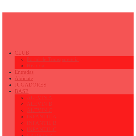
© 2023 - Fertiberia Balonmano Puerto Sagunto
CLUB
Portal de Transparencia
Historia
Entradas
Abónate
JUGADORES
BASE
ALEVIN A
ALEVIN B
ALEVIN C
INFANTIL A
INFANTIL B
INFANTIL C
CADETE A