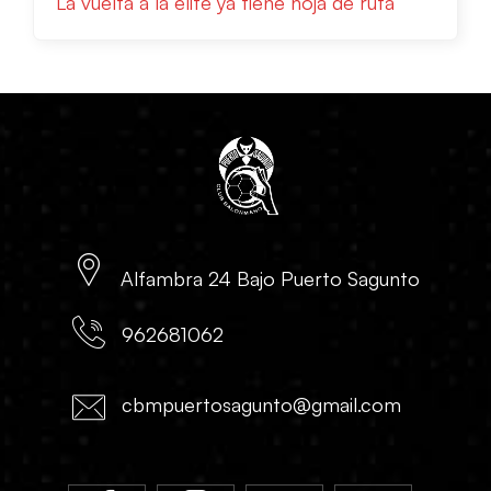
La vuelta a la élite ya tiene hoja de ruta
Alfambra 24 Bajo Puerto Sagunto
962681062
cbmpuertosagunto@gmail.com