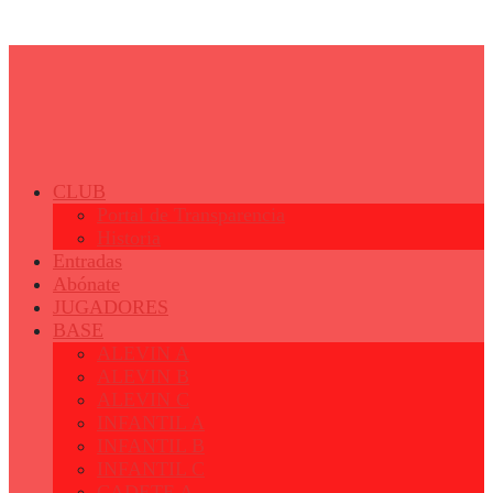
© 2023 - Fertiberia Balonmano Puerto Sagunto
CLUB
Portal de Transparencia
Historia
Entradas
Abónate
JUGADORES
BASE
ALEVIN A
ALEVIN B
ALEVIN C
INFANTIL A
INFANTIL B
INFANTIL C
CADETE A