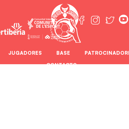
JUGADORES
BASE
PATROCINADOR
CONTACTO
dad Alfonso felicit
BAL
ción Trinidad Alfonso felicita al Fertiberia por e