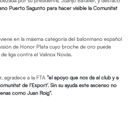
abezada por su presidente, Juanjo Bataller, y destacó
ano Puerto Sagunto para hacer visible la Comunitat
e viene en la máxima categoría del balonmano español
visión de Honor Plata cuyo broche de oro puede
e liga contra el Valinox Novás.
er, agradece a la FTA
“el apoyo que nos da al club y a
omunitat de l’Esport’. Sin su ayuda este ascenso no
cenas como Juan Roig”.