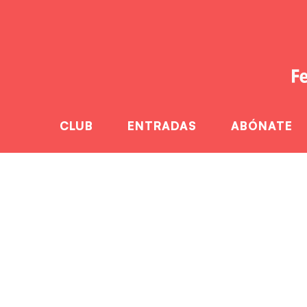
CLUB
ENTRADAS
ABÓNATE
La Fundación Trini
el ascenso a ASO
Home
La Funda