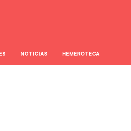
ES
NOTICIAS
HEMEROTECA
a al Fertiberia por
l ascenso a ASOBAL