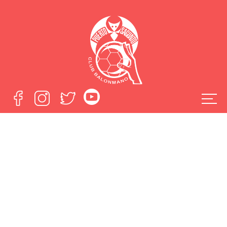
‘Nada es
imposible, somos
rojiblancos, somos
ASOBAL’ promo
del Fertiberia BM
Puerto Sagunto-
Helvetia