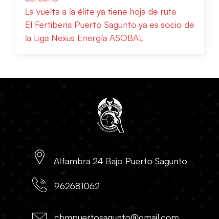
La vuelta a la élite ya tiene hoja de ruta
El Fertiberia Puerto Sagunto ya es socio de
la Liga Nexus Energía ASOBAL
Alfambra 24 Bajo Puerto Sagunto
962681062
cbmpuertosagunto@gmail.com