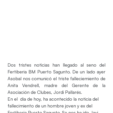
Home
Necrológicas: Fallece el ex-jugador Javier
Faraldo y la madre del gerente de Asobal, Jordi Pallarés
Dos tristes noticias han llegado al seno del
Fertiberia BM Puerto Sagunto. De un lado ayer
Asobal nos comunicó el triste falleciemiento de
Anita Vendrell, madre del Gerente de la
Asociación de Clubes, Jordi Pallarés.
En el día de hoy, ha acontecido la noticia del
fallecimiento de un hombre joven y ex del
Fertiberia Puerto Sagunto. Se nos ha ido Javi