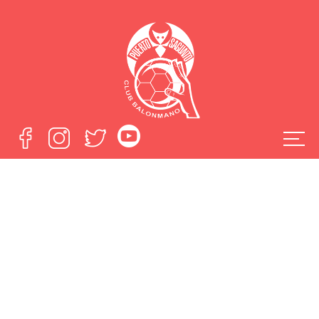
Necrológicas:
Fallece el ex-
jugador Javier
Faraldo y la madre
del gerente de
Asobal, Jordi
Pallarés