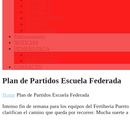
JUVENIL A
JUVENIL B
1RA NACIONAL
SENIOR C
VETERANOS
Patrocinadores
NOTICIAS
HEMEROTECA
PLANTILLAS
PASE DE GOL
CONTACTO
Plan de Partidos Escuela Federada
Home
Plan de Partidos Escuela Federada
Intenso fin de semana para los equipos del Fertiberia Puerto
clarifican el camino que queda por recorrer. Mucha suerte a 