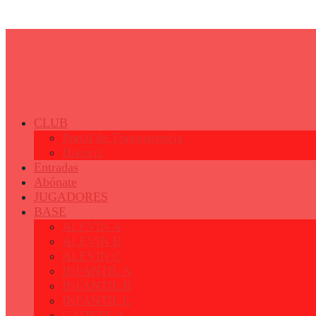
© 2023 - Fertiberia Balonmano Puerto Sagunto
CLUB
Portal de Transparencia
Historia
Entradas
Abónate
JUGADORES
BASE
ALEVIN A
ALEVIN B
ALEVIN C
INFANTIL A
INFANTIL B
INFANTIL C
CADETE A