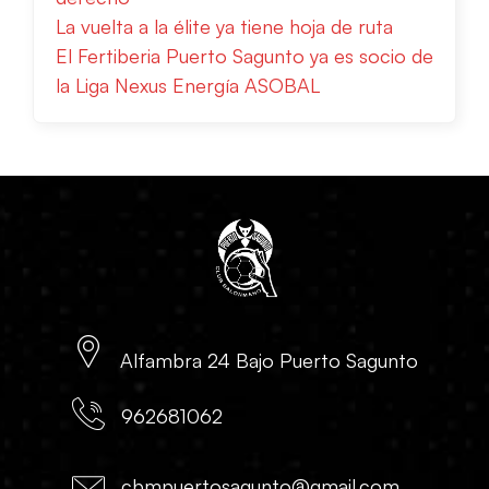
La vuelta a la élite ya tiene hoja de ruta
El Fertiberia Puerto Sagunto ya es socio de
la Liga Nexus Energía ASOBAL
Alfambra 24 Bajo Puerto Sagunto
962681062
cbmpuertosagunto@gmail.com