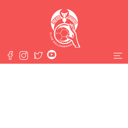
Recibimos
descansados al
Balonmano Soria
Home
Recibimos descansados al Balonmano Soria