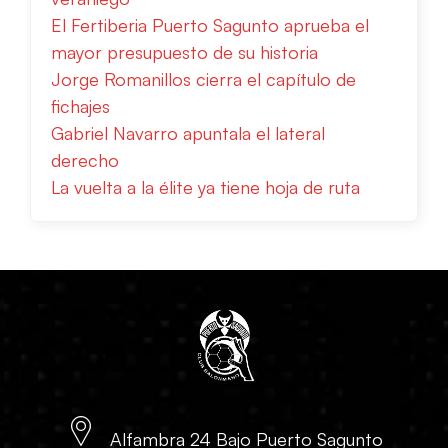
El Fertiberia Puerto Sagunto aprueba el
mayor presupuesto de su historia
Jorge Romanillos cierra el capítulo de
fichajes
Gabriel Navarro apuntala el lateral
derecho
La vuelta a la élite ya tiene hoja de ruta
Alfambra 24 Bajo Puerto Sagunto