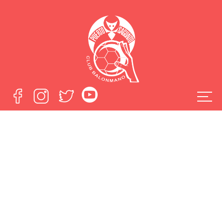
Turno para el
Colegio Tierno
Galván en nuestras
visitas a los
colegios