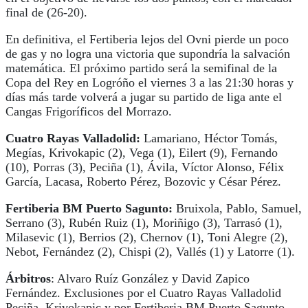
final de (26-20).
En definitiva, el Fertiberia lejos del Ovni pierde un poco
de gas y no logra una victoria que supondría la salvación
matemática. El próximo partido será la semifinal de la
Copa del Rey en Logróño el viernes 3 a las 21:30 horas y
días más tarde volverá a jugar su partido de liga ante el
Cangas Frigoríficos del Morrazo.
Cuatro Rayas Valladolid:
Lamariano, Héctor Tomás,
Megías, Krivokapic (2), Vega (1), Eilert (9), Fernando
(10), Porras (3), Peciña (1), Ávila, Víctor Alonso, Félix
García, Lacasa, Roberto Pérez, Bozovic y César Pérez.
Fertiberia BM Puerto Sagunto:
Bruixola, Pablo, Samuel,
Serrano (3), Rubén Ruiz (1), Moriñigo (3), Tarrasó (1),
Milasevic (1), Berrios (2), Chernov (1), Toni Alegre (2),
Nebot, Fernández (2), Chispi (2), Vallés (1) y Latorre (1).
Árbitros
: Alvaro Ruíz González y David Zapico
Fernández. Exclusiones por el Cuatro Rayas Valladolid
Peciña, Krivokapic y por Fertiberia BM Puerto Sagunto