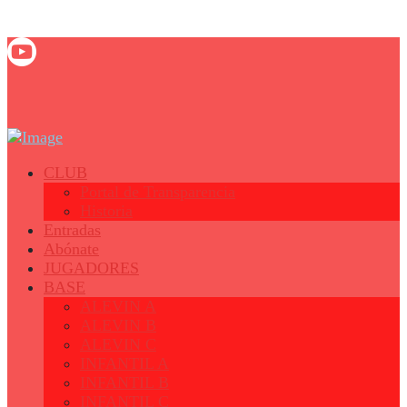
© 2023 - Fertiberia Balonmano Puerto Sagunto
CLUB
Portal de Transparencia
Historia
Entradas
Abónate
JUGADORES
BASE
ALEVIN A
ALEVIN B
ALEVIN C
INFANTIL A
INFANTIL B
INFANTIL C