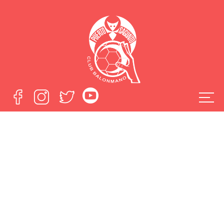
El Fertiberia quiere
ganar el derbi en
Alicante ante uno
de sus rivales más
directos