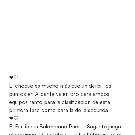
Home
El Fertiberia quiere ganar el derbi en Alicante
ante uno de sus rivales más directos
❤🤍
El choque es mucho más que un derbi, los
puntos en Alicante valen oro para ambos
equipos tanto para la clasificación de esta
primera fase como para la de la segunda
❤🤍
El Fertiberia Balonmano Puerto Sagunto juega
el domingo, 13 de febrero, a las 12 horas, en el