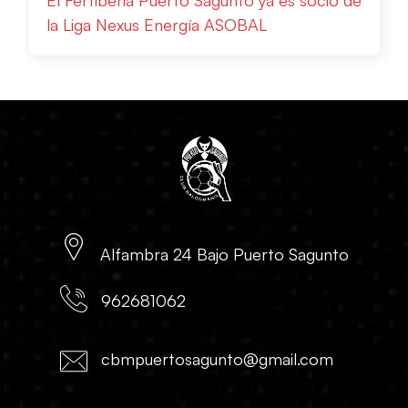
El Fertiberia Puerto Sagunto ya es socio de
la Liga Nexus Energía ASOBAL
Alfambra 24 Bajo Puerto Sagunto
962681062
cbmpuertosagunto@gmail.com