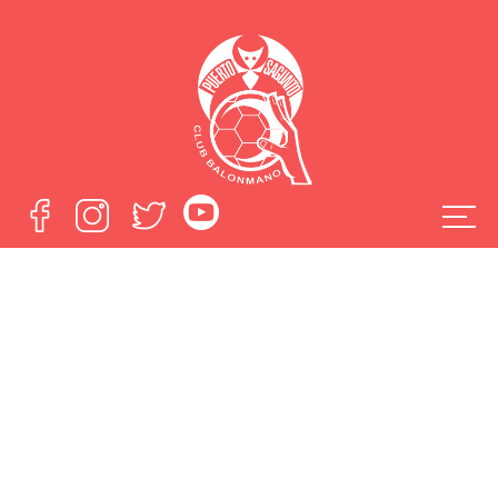
BM Puerto
Sagunto: Un
proyecto con
impacto mediático
Home
BM Puerto Sagunto: Un proyecto con impacto