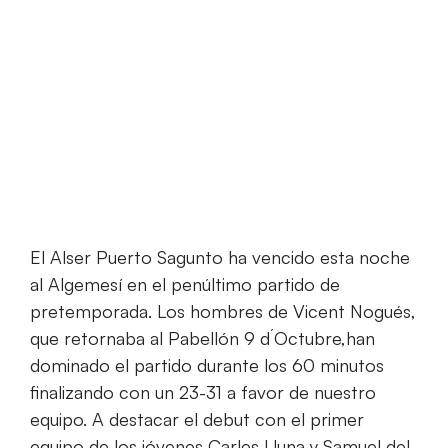
Home
El Alser vence en Algemesí 23-31con el debut
de Carles Lluna y Samuel del Río
El Alser Puerto Sagunto ha vencido esta noche
al Algemesí en el penúltimo partido de
pretemporada. Los hombres de Vicent Nogués,
que retornaba al Pabellón 9 d´Octubre,han
dominado el partido durante los 60 minutos
finalizando con un 23-31 a favor de nuestro
equipo. A destacar el debut con el primer
equipo de los jóvenes Carles Lluna y Samuel del