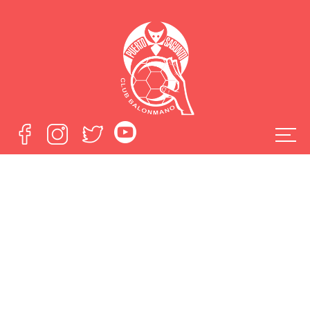
El Alser vence en
Algemesí 23-31con
el debut de Carles
Lluna y Samuel del
Río