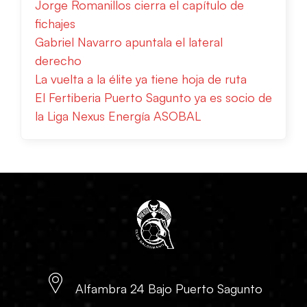
Jorge Romanillos cierra el capítulo de
fichajes
Gabriel Navarro apuntala el lateral
derecho
La vuelta a la élite ya tiene hoja de ruta
El Fertiberia Puerto Sagunto ya es socio de
la Liga Nexus Energía ASOBAL
Alfambra 24 Bajo Puerto Sagunto