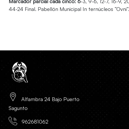
Marcador parcial cada cinco: 6
-3, 9-6, 12-7, 16-9, 
44-24 Final. Pabellón Municipal In ternúcleos “Ovni
Alfambra 24 Bajo Puerto
Sagunto
962681062