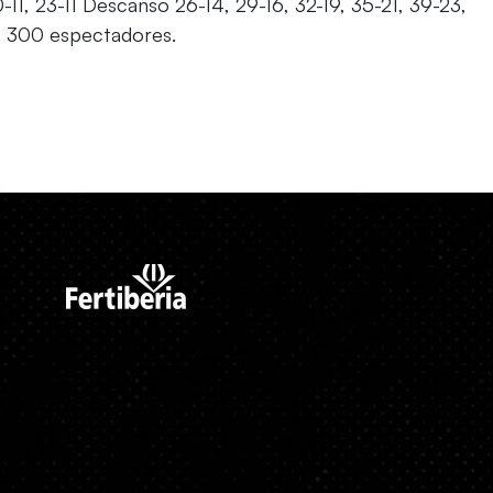
20-11, 23-11 Descanso 26-14, 29-16, 32-19, 35-21, 39-23,
”. 300 espectadores.