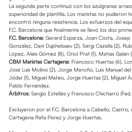
La segunda parte continuó con los azulgranas arrasa
superioridad de plantilla. Los maristas no pudieron 
encontró ninguna resistencia. Los esfuerzos del equ
F.C. Barcelona que finalmente se llevó los dos prim
F.C. Barcelona:
Gerard Esparza, Joan Costa, Josep Fo
González, Dani Dujshebaev (2), Sergi Cazalla (2), Rubé
López, Aleix Gómez (8), Oriol Prat (1), Matías Galán (
CBM Maristas Cartagena:
Francisco Huertas (6), Lo
José Luis Molino (2), Jorge Meroño, Luis Manuel del
Jódar (1), Miguel Mateo, Jorge Huertas (2), Miguel 
Pablo Fernández.
Árbitros:
Sergio Estellés y Francisco Chicharro
(Fed.
Excluyeron por el F.C. Barcelona a Cabello, Castro, 
Cartagena Rafa Perez y Jorge Huertas.