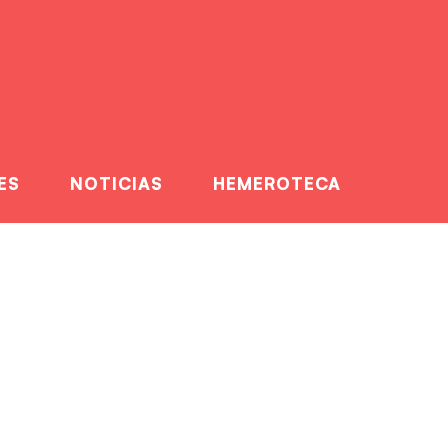
ES
NOTICIAS
HEMEROTECA
primer combate
ate