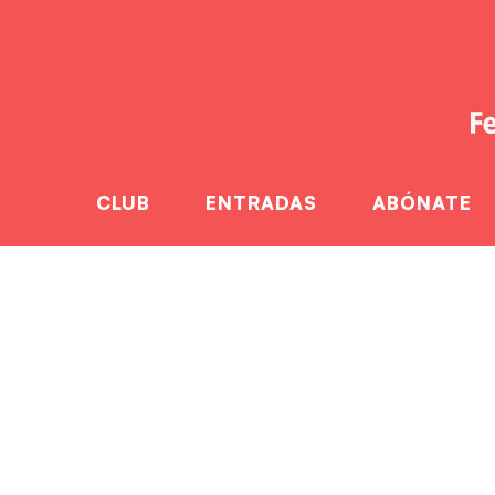
CLUB
ENTRADAS
ABÓNATE
El F.C. Barce
H