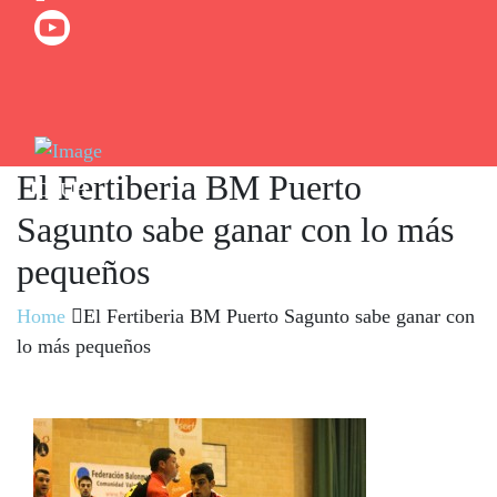
El Fertiberia BM Puerto
CLUB
Sagunto sabe ganar con lo más
pequeños
Home
El Fertiberia BM Puerto Sagunto sabe ganar con
lo más pequeños
Entradas
Abónate
JUGADORES