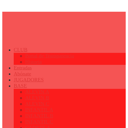
© 2023 - Fertiberia Balonmano Puerto Sagunto
CLUB
Portal de Transparencia
Historia
Entradas
Abónate
JUGADORES
BASE
ALEVIN A
ALEVIN B
ALEVIN C
INFANTIL A
INFANTIL B
INFANTIL C
CADETE A