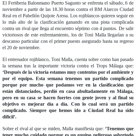
El Fertiberia Balonmano Puerto Sagunto se enfrenta el sábado,
6
de
noviembre
a partir de las 18.30 horas contra el BM
Alarcos Ciudad
Real
en el Pabellón
Quijote Arena
. Los rojiblan
cos
quieren seguir en
lo más alto de la clasificación ganando en una pista complicada
contra un rival que llega al encuentro séptimo con 4 puntos. De salir
victoriosos de este enfrentamiento, los de Toni Malla llegarían a su
descanso particular con el primer puesto asegurado hasta su regreso
el 20 de noviembre.
El entrenador rojiblanco, Toni Malla, cuenta sobre como han pasado
la semana tras la
importante
victoria
contra el Trops Málaga
que:
‘
Después de la victoria estamos muy contentos por el ambiente y
por el equipo. Esta semana tenemos un partido complicado
porque por mucho que podamos ver en la clasificación que
están distanciados,
perdió en casa abultadamente en Málaga,
pero en su casa se hacen fuertes con gente joven y al final su
objetivo es mejorar día a día. Con lo cual será un partido
complicado. Siempre que hemos ido a Ciudad Real ha sido
difícil’.
Sobre el rival
al que se miden, Malla manifiesta que
:
‘
Tenemos que
tener mucho cuidado porque es un equipo peligroso sobretodo