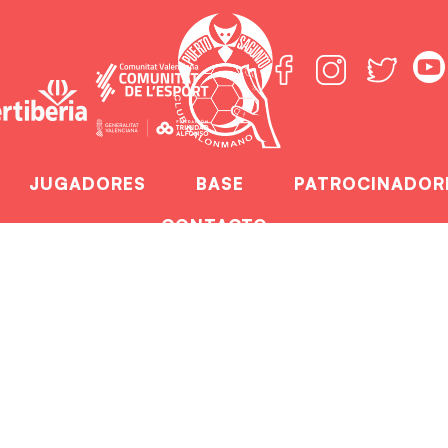
JUGADORES
BASE
PATROCINADOR
CONTACTO
 logra una nueva vi
ome
El Fertiberia logra una nueva victoria en ca