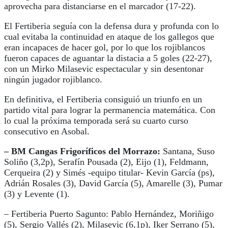
aprovecha para distanciarse en el marcador (17-22).
El Fertiberia seguía con la defensa dura y profunda con lo
cual evitaba la continuidad en ataque de los gallegos que
eran incapaces de hacer gol, por lo que los rojiblancos
fueron capaces de aguantar la distacia a 5 goles (22-27),
con un Mirko Milasevic espectacular y sin desentonar
ningún jugador rojiblanco.
En definitiva, el Fertiberia consiguió un triunfo en un
partido vital para lograr la permanencia matemática. Con
lo cual la próxima temporada será su cuarto curso
consecutivo en Asobal.
– BM Cangas Frigoríficos del Morrazo:
Santana, Suso
Soliño (3,2p), Serafín Pousada (2), Eijo (1), Feldmann,
Cerqueira (2) y Simés -equipo titular- Kevin García (ps),
Adrián Rosales (3), David García (5), Amarelle (3), Pumar
(3) y Levente (1).
– Fertiberia Puerto Sagunto: Pablo Hernández, Moriñigo
(5), Sergio Vallés (2), Milasevic (6,1p), Iker Serrano (5),