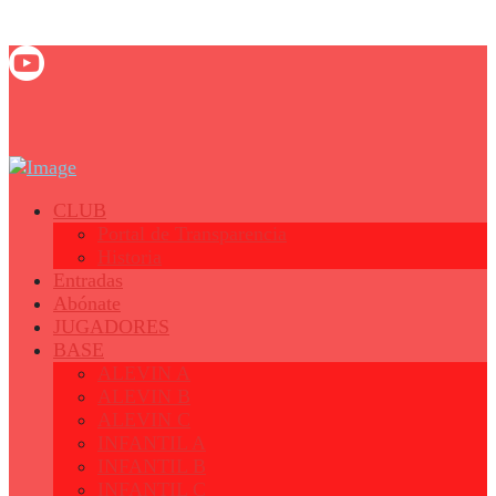
© 2023 - Fertiberia Balonmano Puerto Sagunto
CLUB
Portal de Transparencia
Historia
Entradas
Abónate
JUGADORES
BASE
ALEVIN A
ALEVIN B
ALEVIN C
INFANTIL A
INFANTIL B
INFANTIL C