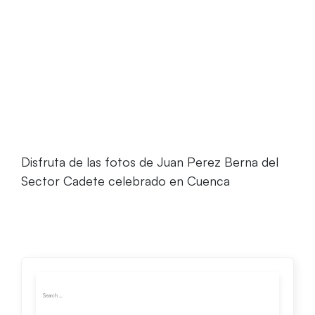
Home
Galeria de fotos del Sector de Cadetes
disputado por el Fertiberia Puerto Sagunto
Disfruta de las fotos de Juan Perez Berna del
Sector Cadete celebrado en Cuenca