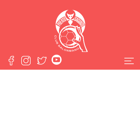
Galeria de fotos
del Sector de
Cadetes disputado
por el Fertiberia
Puerto Sagunto