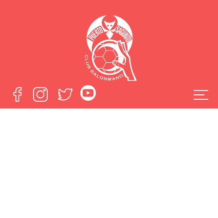
Galeria de
Imagenes del
Fertiberia Puerto
Sagunto-FC
Barcelona