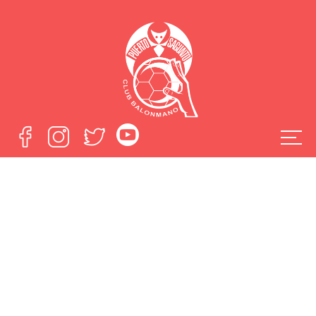
La Plataforma en
Defensa del BM
Puerto Sagunto
muestra su apoyo
al nuevo proyecto
del Fertiberia