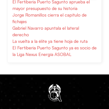
El Fertiberia Puerto Sagunto aprueba el
mayor presupuesto de su historia
Jorge Romanillos cierra el capítulo de
fichajes
Gabriel Navarro apuntala el lateral
derecho
La vuelta a la élite ya tiene hoja de ruta
El Fertiberia Puerto Sagunto ya es socio de
la Liga Nexus Energía ASOBAL