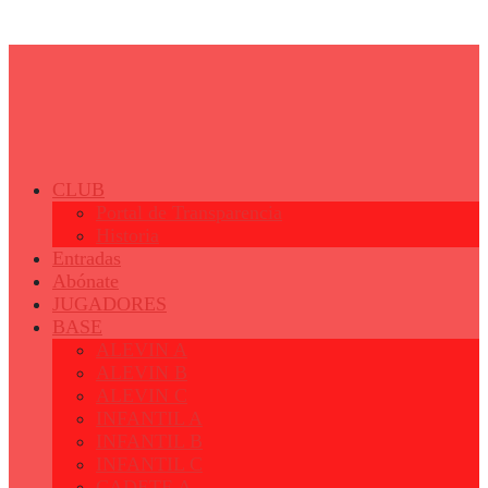
© 2023 - Fertiberia Balonmano Puerto Sagunto
CLUB
Portal de Transparencia
Historia
Entradas
Abónate
JUGADORES
BASE
ALEVIN A
ALEVIN B
ALEVIN C
INFANTIL A
INFANTIL B
INFANTIL C
CADETE A