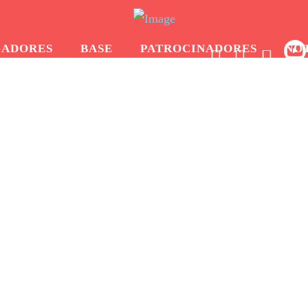
GADORES
BASE
PATROCINADORES
NO
a Copa del Rey en la f
beria Puerto Sagunto
ça y la Copa del Rey en la fiesta de las Escuelas del Fe