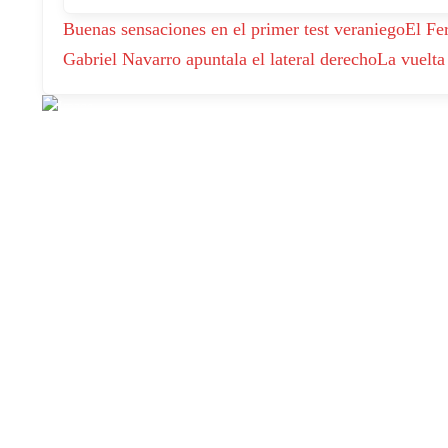
Buenas sensaciones en el primer test veraniego
El Fe
Gabriel Navarro apuntala el lateral derecho
La vuelta 
Alfambra 24 Bajo Puerto Sagunto
962681062
cbmpuertosagunto@gmail.com