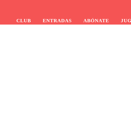
CLUB
ENTRADAS
ABÓNATE
JU
Llegan el Barça y l
Escuelas del Ferti
Home
Llegan el Bar