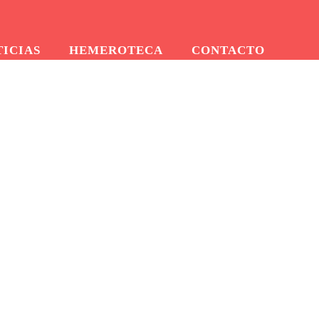
TICIAS
HEMEROTECA
CONTACTO
iesta de las
rtiberia Puerto Sagunto