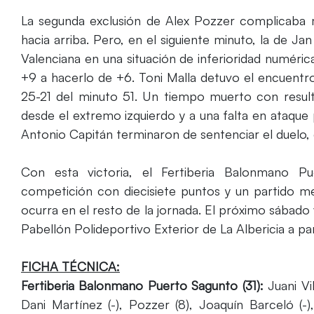
La segunda exclusión de Alex Pozzer complicaba má
hacia arriba. Pero, en el siguiente minuto, la de J
Valenciana en una situación de inferioridad numér
+9 a hacerlo de +6. Toni Malla detuvo el encuentro
25-21 del minuto 51. Un tiempo muerto con result
desde el extremo izquierdo y a una falta en ataqu
Antonio Capitán terminaron de sentenciar el duelo,
Con esta victoria, el Fertiberia Balonmano 
competición con diecisiete puntos y un partido me
ocurra en el resto de la jornada. El próximo sábado v
Pabellón Polideportivo Exterior de La Albericia a par
FICHA TÉCNICA:
Fertiberia Balonmano Puerto Sagunto (31):
Juani Vi
Dani Martínez (-), Pozzer (8), Joaquín Barceló (-)