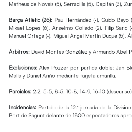
Matheus de Novais (5), Serradilla (5), Capitán (3), Zung
Barça Atlètic (25):
Pau Hernández (-), Guido Bayo (1), 
Mikael Lopes (6), Anselmo Collado (2), Filip Saric (-
Manuel Ortega (-), Miguel Ángel Martín Duque (5), Ál
Árbitros:
David Montes González y Armando Abel 
Exclusiones:
Alex Pozzer por partida doble; Jan B
Malla y Daniel Ariño mediante tarjeta amarilla.
Parciales:
2-2, 5-5, 8-5, 10-8, 14-9, 16-10 (descanso);
Incidencias:
Partido de la 12.ª jornada de la Divisi
Port de Sagunt delante de 1800 espectadores apr