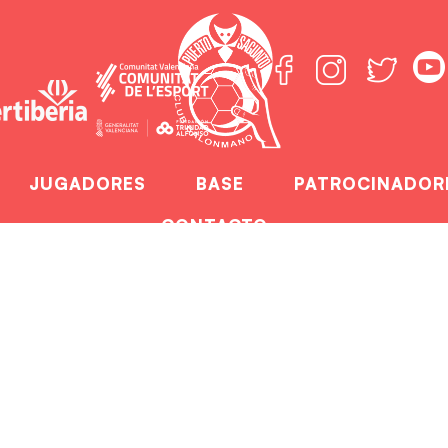
JUGADORES
BASE
PATROCINADOR
CONTACTO
líderes con un Pa
a la bandera
mente líderes con un Pabellón Port de Sagunt ll