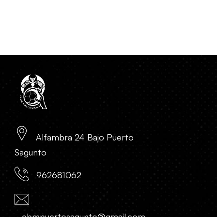
Alfambra 24 Bajo Puerto
Sagunto
962681062
cbmpuertosagunto@gmail.com