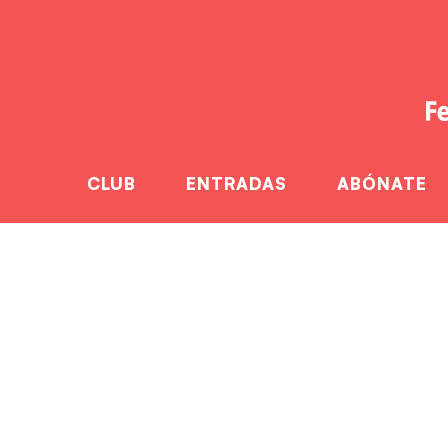
CLUB
ENTRADAS
ABÓNATE
Momentáneamente 
Sagunt lleno hast
Home
Momentánea