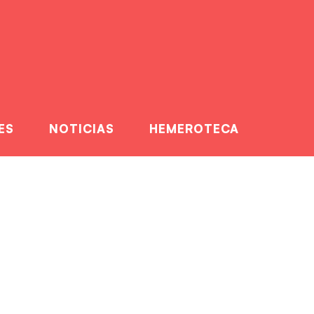
ES
NOTICIAS
HEMEROTECA
bellón Port de
eno hasta la bandera