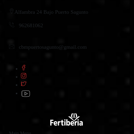
Alfambra 24 Bajo Puerto Sagunto
962681062
cbmpuertosagunto@gmail.com
Main Menu