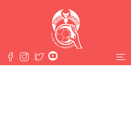
Ocho Jugadores
del Fertiberia
Puerto Sagunto
con las selecciones
valencianas