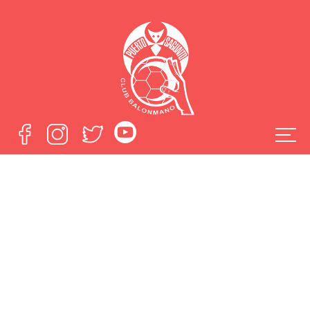
Rolandas
Bernatonis es
nuevo jugador del
Fertiberia Puerto
Sagunto